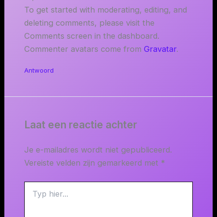
To get started with moderating, editing, and
deleting comments, please visit the
Comments screen in the dashboard.
Commenter avatars come from
Gravatar
.
Antwoord
Laat een reactie achter
Je e-mailadres wordt niet gepubliceerd.
Vereiste velden zijn gemarkeerd met
*
Typ
hier...