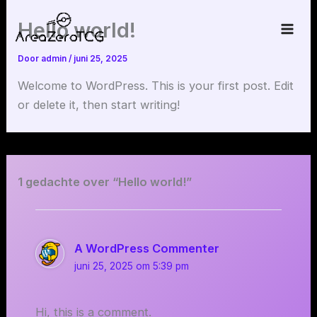
Ga
Hello world!
naar
de
Door
admin
/
juni 25, 2025
inhoud
Welcome to WordPress. This is your first post. Edit
or delete it, then start writing!
1 gedachte over “Hello world!”
A WordPress Commenter
juni 25, 2025 om 5:39 pm
Hi, this is a comment.